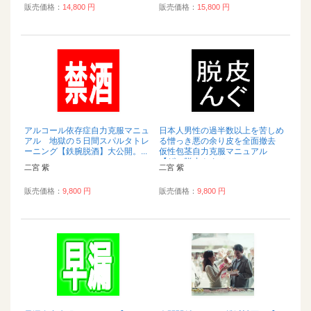
販売価格：
14,800 円
販売価格：
15,800 円
アルコール依存症自力克服マニュ
日本人男性の過半数以上を苦しめ
アル 地獄の５日間スパルタトレ
る憎っき悪の余り皮を全面撤去
ーニング【鉄腕脱酒】大公開。...
仮性包茎自力克服マニュアル
【ザ・脱皮んぐ（...
二宮 紫
二宮 紫
販売価格：
9,800 円
販売価格：
9,800 円