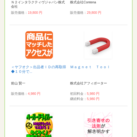
Ｎ２インタラクティヴジャパン株式
株式会社Contena
会社
販売価格：
19,800 円
販売価格：
29,800 円
＜ヤフオク＞出品者ＩＤの再取得
Ｍａｇｎｅｔ Ｔｏｏｌ
◆１０分で...
前山 賢一
株式会社アフィポーター
販売価格：
4,980 円
初回料金：
5,980 円
継続料金：
5,980 円