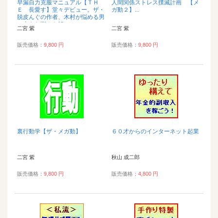
早漏自力克服マニュアル【ＴＨ
人間関係ストレス撲滅計画 【メ
Ｅ 長愛す】堂々デビュー。ザ・
ガ動２】...
脱皮んぐの作者、木村が悩める男
の大きな悩みを解...
二宮 紫
二宮 紫
販売価格：
9,800 円
販売価格：
9,800 円
裏行動学【ザ・メガ動】
６０才からのインターネット起業
二宮 紫
秋山 成二郎
販売価格：
9,800 円
販売価格：
4,800 円