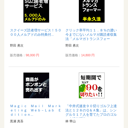
スクイーズ読者増サービス！５０
クリック率平均１１．８％の濃い
００人メルアドのみ特典付...
今までにないメルマガ購読者収集
法「メルマガトランスフォー
ム」...
野田 勇次
野田 勇次
販売価格：
98,000 円
販売価格：
14,800 円
Ｍａｇｉｃ Ｍａｉｌ Ｍａｒｋ
「中井式速攻９０切りゴルフ上達
ｅｔｉｎｇ Ｗｅｂ－Ｌａｂ Ｅ
法と１２８のＱ＆Ａ集」は、シン
ｄｉｔｉｏｎ...
グル５１７人を育てたプロのゴル
フ上達法理論で...
黒瀬 真吾
林 華山