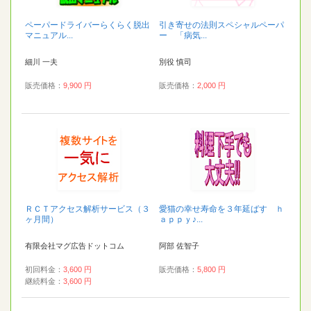
ペーパードライバーらくらく脱出
引き寄せの法則スペシャルペーパ
マニュアル...
ー 「病気...
細川 一夫
別役 慎司
販売価格：
9,900 円
販売価格：
2,000 円
ＲＣＴアクセス解析サービス（３
愛猫の幸せ寿命を３年延ばす ｈ
ヶ月間）
ａｐｐｙ♪...
有限会社マグ広告ドットコム
阿部 佐智子
初回料金：
3,600 円
販売価格：
5,800 円
継続料金：
3,600 円