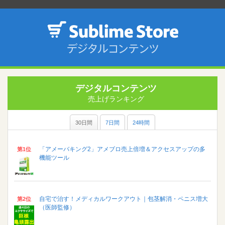
デジタルコンテンツ
売上げランキング
30日間
7日間
24時間
「アメーバキング2」アメブロ売上倍増＆アクセスアップの多
第1位
機能ツール
自宅で治す！メディカルワークアウト｜包茎解消・ペニス増大
第2位
（医師監修）