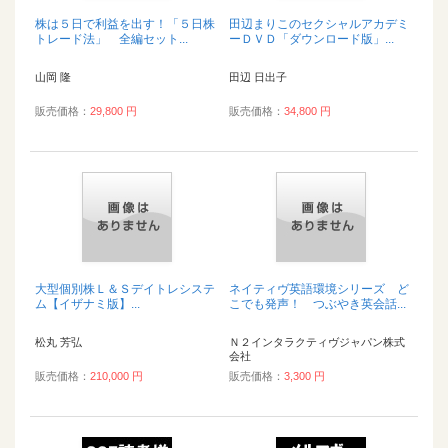
株は５日で利益を出す！「５日株
田辺まりこのセクシャルアカデミ
トレード法」 全編セット...
ーＤＶＤ「ダウンロード版」...
山岡 隆
田辺 日出子
販売価格：
29,800 円
販売価格：
34,800 円
大型個別株Ｌ＆Ｓデイトレシステ
ネイティヴ英語環境シリーズ ど
ム【イザナミ版】...
こでも発声！ つぶやき英会話...
松丸 芳弘
Ｎ２インタラクティヴジャパン株式
会社
販売価格：
210,000 円
販売価格：
3,300 円