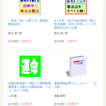
＜私流＞楽して勝てる。超簡単！
●うす毛・禿げの悩み解消《私の
株価分析...
育毛体験》手作り育毛トニックの
製造法を全て公開。...
秋山 成二郎
秋山 成二郎
販売価格：
3,000 円
販売価格：
3,800 円
自動行動装置メガ動と人間関係撲
最速情報起業マニュアル！ 「ゼ
滅装置メガ動２が最強合体。メガ
ロ戦」...
ドっきんぐ完成...
二宮 紫
高橋 英男
販売価格：
11,800 円
販売価格：
25,900 円