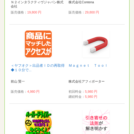
Ｎ２インタラクティヴジャパン株式
株式会社Contena
会社
販売価格：
19,800 円
販売価格：
29,800 円
＜ヤフオク＞出品者ＩＤの再取得
Ｍａｇｎｅｔ Ｔｏｏｌ
◆１０分で...
前山 賢一
株式会社アフィポーター
販売価格：
4,980 円
初回料金：
5,980 円
継続料金：
5,980 円