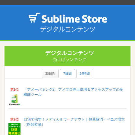
デジタルコンテンツ
売上げランキング
30日間
7日間
24時間
「アメーバキング2」アメブロ売上倍増＆アクセスアップの多
第1位
機能ツール
自宅で治す！メディカルワークアウト｜包茎解消・ペニス増大
第2位
（医師監修）