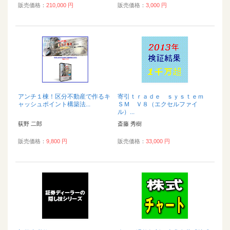
販売価格：
210,000 円
販売価格：
3,000 円
アンチ１棟！区分不動産で作るキ
寄引ｔｒａｄｅ ｓｙｓｔｅｍ
ャッシュポイント構築法...
ＳＭ Ｖ８（エクセルファイ
ル）...
荻野 二郎
斎藤 秀樹
販売価格：
9,800 円
販売価格：
33,000 円