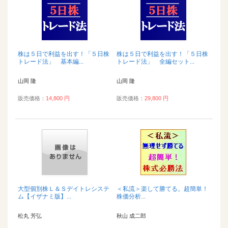
株は５日で利益を出す！「５日株
株は５日で利益を出す！「５日株
トレード法」 基本編...
トレード法」 全編セット...
山岡 隆
山岡 隆
販売価格：
14,800 円
販売価格：
29,800 円
大型個別株Ｌ＆Ｓデイトレシステ
＜私流＞楽して勝てる。超簡単！
ム【イザナミ版】...
株価分析...
松丸 芳弘
秋山 成二郎