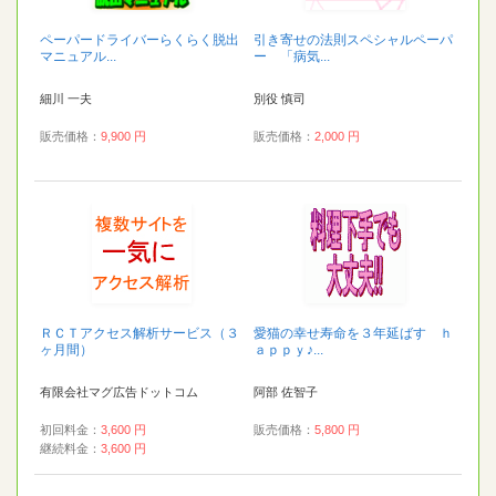
ペーパードライバーらくらく脱出
引き寄せの法則スペシャルペーパ
マニュアル...
ー 「病気...
細川 一夫
別役 慎司
販売価格：
9,900 円
販売価格：
2,000 円
ＲＣＴアクセス解析サービス（３
愛猫の幸せ寿命を３年延ばす ｈ
ヶ月間）
ａｐｐｙ♪...
有限会社マグ広告ドットコム
阿部 佐智子
初回料金：
3,600 円
販売価格：
5,800 円
継続料金：
3,600 円