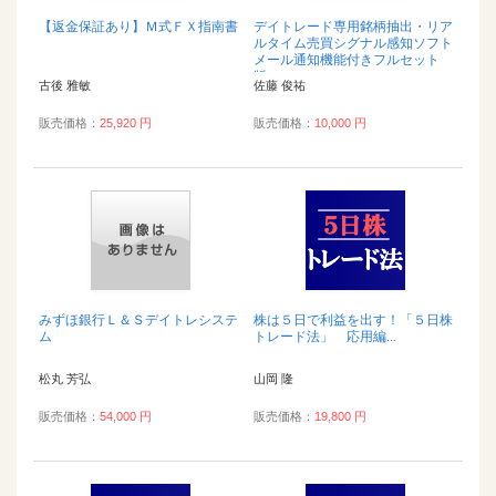
【返金保証あり】Ｍ式ＦＸ指南書
デイトレード専用銘柄抽出・リア
ルタイム売買シグナル感知ソフト
メール通知機能付きフルセット
版...
古後 雅敏
佐藤 俊祐
販売価格：
25,920 円
販売価格：
10,000 円
みずほ銀行Ｌ＆Ｓデイトレシステ
株は５日で利益を出す！「５日株
ム
トレード法」 応用編...
松丸 芳弘
山岡 隆
販売価格：
54,000 円
販売価格：
19,800 円