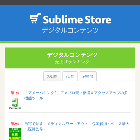
デジタルコンテンツ
売上げランキング
30日間
7日間
24時間
「アメーバキング2」アメブロ売上倍増＆アクセスアップの多
第1位
機能ツール
自宅で治す！メディカルワークアウト｜包茎解消・ペニス増大
第2位
（医師監修）