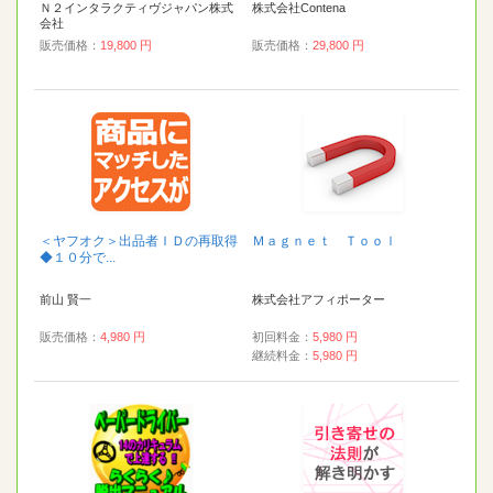
Ｎ２インタラクティヴジャパン株式
株式会社Contena
会社
販売価格：
19,800 円
販売価格：
29,800 円
＜ヤフオク＞出品者ＩＤの再取得
Ｍａｇｎｅｔ Ｔｏｏｌ
◆１０分で...
前山 賢一
株式会社アフィポーター
販売価格：
4,980 円
初回料金：
5,980 円
継続料金：
5,980 円