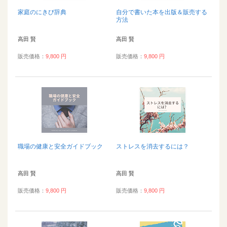
家庭のにきび辞典
自分で書いた本を出版＆販売する
方法
高田 賢
高田 賢
販売価格：
9,800 円
販売価格：
9,800 円
職場の健康と安全ガイドブック
ストレスを消去するには？
高田 賢
高田 賢
販売価格：
9,800 円
販売価格：
9,800 円