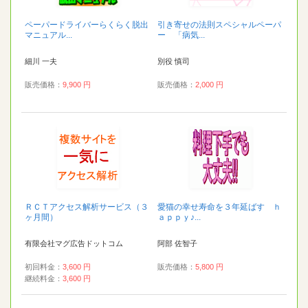
ペーパードライバーらくらく脱出
引き寄せの法則スペシャルペーパ
マニュアル...
ー 「病気...
細川 一夫
別役 慎司
販売価格：
9,900 円
販売価格：
2,000 円
ＲＣＴアクセス解析サービス（３
愛猫の幸せ寿命を３年延ばす ｈ
ヶ月間）
ａｐｐｙ♪...
有限会社マグ広告ドットコム
阿部 佐智子
初回料金：
3,600 円
販売価格：
5,800 円
継続料金：
3,600 円