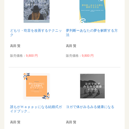
どもり・吃音を改善するテクニッ
夢判断ーあなたの夢を解釈する方
ク
法
高田 賢
高田 賢
販売価格：
9,800 円
販売価格：
9,800 円
誰もがＨａｐｐｙになる結婚式ガ
ヨガで体がみるみる健康になる
イドブック...
高田 賢
高田 賢