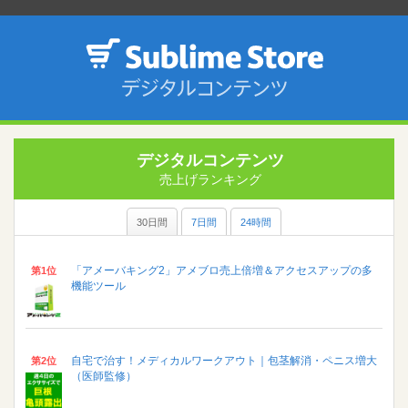
デジタルコンテンツ
売上げランキング
30日間
7日間
24時間
「アメーバキング2」アメブロ売上倍増＆アクセスアップの多
第1位
機能ツール
自宅で治す！メディカルワークアウト｜包茎解消・ペニス増大
第2位
（医師監修）