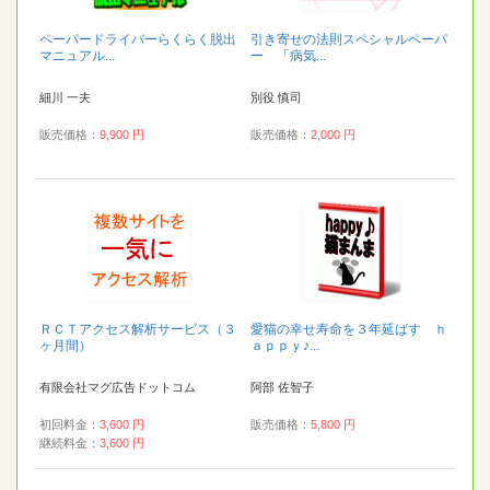
ペーパードライバーらくらく脱出
引き寄せの法則スペシャルペーパ
マニュアル...
ー 「病気...
細川 一夫
別役 慎司
販売価格：
9,900 円
販売価格：
2,000 円
ＲＣＴアクセス解析サービス（３
愛猫の幸せ寿命を３年延ばす ｈ
ヶ月間）
ａｐｐｙ♪...
有限会社マグ広告ドットコム
阿部 佐智子
初回料金：
3,600 円
販売価格：
5,800 円
継続料金：
3,600 円