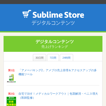
デジタルコンテンツ
売上げランキング
30日間
7日間
24時間
「アメーバキング2」アメブロ売上倍増＆アクセスアップの多
第1位
機能ツール
自宅で治す！メディカルワークアウト｜包茎解消・ペニス増大
第2位
（医師監修）