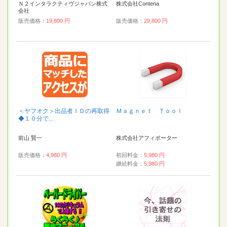
Ｎ２インタラクティヴジャパン株式
株式会社Contena
会社
販売価格：
19,800 円
販売価格：
29,800 円
＜ヤフオク＞出品者ＩＤの再取得
Ｍａｇｎｅｔ Ｔｏｏｌ
◆１０分で...
前山 賢一
株式会社アフィポーター
販売価格：
4,980 円
初回料金：
5,980 円
継続料金：
5,980 円