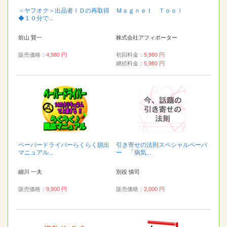
＜ヤフオク＞出品者ＩＤの再取得
Ｍａｇｎｅｔ Ｔｏｏｌ
◆１０分で...
前山 賢一
株式会社アフィポーター
販売価格：
4,980 円
初回料金：
5,980 円
継続料金：
5,980 円
ペーパードライバーらくらく脱出
引き寄せの法則スペシャルペーパ
マニュアル...
ー 「病気...
細川 一夫
別役 慎司
販売価格：
9,900 円
販売価格：
2,000 円