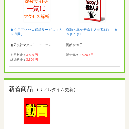
ＲＣＴアクセス解析サービス（３
愛猫の幸せ寿命を３年延ばす ｈ
ヶ月間）
ａｐｐｙ♪...
有限会社マグ広告ドットコム
阿部 佐智子
初回料金：
3,600 円
販売価格：
5,800 円
継続料金：
3,600 円
新着商品
（リアルタイム更新）