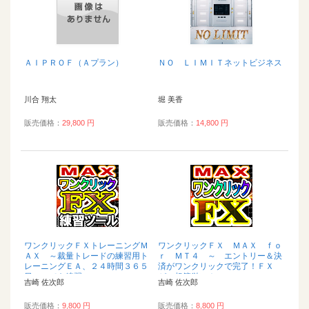
ＡＩＰＲＯＦ（Ａプラン）
ＮＯ ＬＩＭＩＴネットビジネス
川合 翔太
堀 美香
販売価格：
29,800 円
販売価格：
14,800 円
ワンクリックＦＸトレーニングＭ
ワンクリックＦＸ ＭＡＸ ｆｏ
ＡＸ ～裁量トレードの練習用ト
ｒ ＭＴ４ ～ エントリー＆決
レーニングＥＡ、２４時間３６５
済がワンクリックで完了！ＦＸ
日いつでも練習...
が、超簡単に！...
吉崎 佐次郎
吉崎 佐次郎
販売価格：
9,800 円
販売価格：
8,800 円