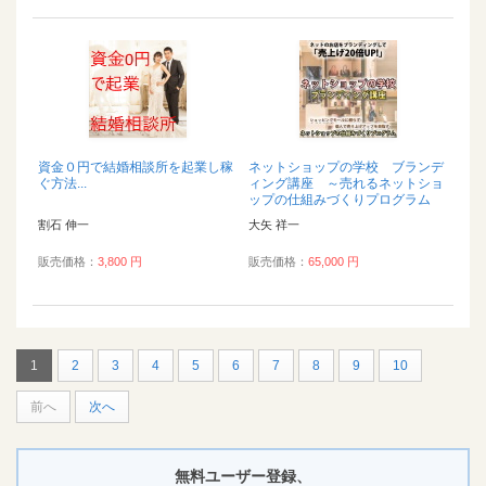
資金０円で結婚相談所を起業し稼
ネットショップの学校 ブランデ
ぐ方法...
ィング講座 ～売れるネットショ
ップの仕組みづくりプログラム
～...
割石 伸一
大矢 祥一
販売価格：
3,800 円
販売価格：
65,000 円
1
2
3
4
5
6
7
8
9
10
前へ
次へ
無料ユーザー登録、