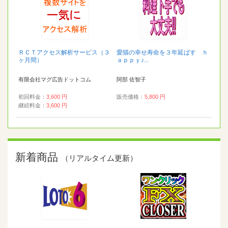
ＲＣＴアクセス解析サービス（３
愛猫の幸せ寿命を３年延ばす ｈ
ヶ月間）
ａｐｐｙ♪...
有限会社マグ広告ドットコム
阿部 佐智子
初回料金：
3,600 円
販売価格：
5,800 円
継続料金：
3,600 円
新着商品
（リアルタイム更新）