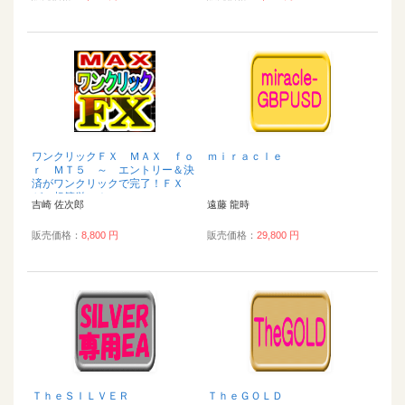
ワンクリックＦＸ ＭＡＸ ｆｏ
ｍｉｒａｃｌｅ
ｒ ＭＴ５ ～ エントリー＆決
済がワンクリックで完了！ＦＸ
が、超簡単に！...
吉崎 佐次郎
遠藤 龍時
販売価格：
8,800 円
販売価格：
29,800 円
ＴｈｅＳＩＬＶＥＲ
ＴｈｅＧＯＬＤ