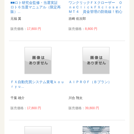
■■ロト研究会監修・当選実証
ワンクリックＦＸクローザー Ｏ
ロト６当選マニュアル（限定再
ｎｅＣｌｉｃｋＦＸｃｌｏｓｅｒ
販）...
ＭＴ４ 資金管理の防衛線！初心
者でもプロトレ...
元福 翼
吉崎 佐次郎
販売価格：
17,800 円
販売価格：
8,800 円
ＦＸ自動売買システム黄竜ｋｏｕ
ＡＩＰＲＯＦ（Ｂプラン）
ｒｙｕ...
千葉 雄介
川合 翔太
販売価格：
17,800 円
販売価格：
39,800 円