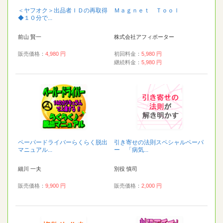
＜ヤフオク＞出品者ＩＤの再取得
Ｍａｇｎｅｔ Ｔｏｏｌ
◆１０分で...
前山 賢一
株式会社アフィポーター
販売価格：
4,980 円
初回料金：
5,980 円
継続料金：
5,980 円
ペーパードライバーらくらく脱出
引き寄せの法則スペシャルペーパ
マニュアル...
ー 「病気...
細川 一夫
別役 慎司
販売価格：
9,900 円
販売価格：
2,000 円