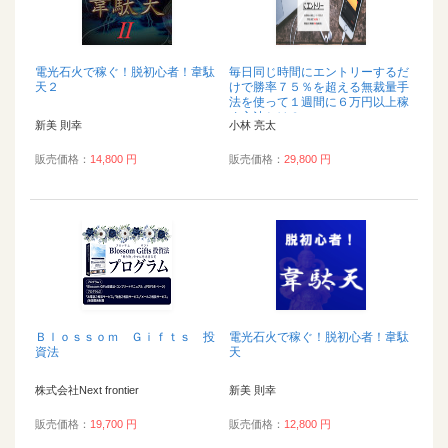
電光石火で稼ぐ！脱初心者！韋駄
毎日同じ時間にエントリーするだ
天２
けで勝率７５％を超える無裁量手
法を使って１週間に６万円以上稼
ぐ方法とは？...
新美 則幸
小林 亮太
販売価格：
14,800 円
販売価格：
29,800 円
Ｂｌｏｓｓｏｍ Ｇｉｆｔｓ 投
電光石火で稼ぐ！脱初心者！韋駄
資法
天
株式会社Next frontier
新美 則幸
販売価格：
19,700 円
販売価格：
12,800 円