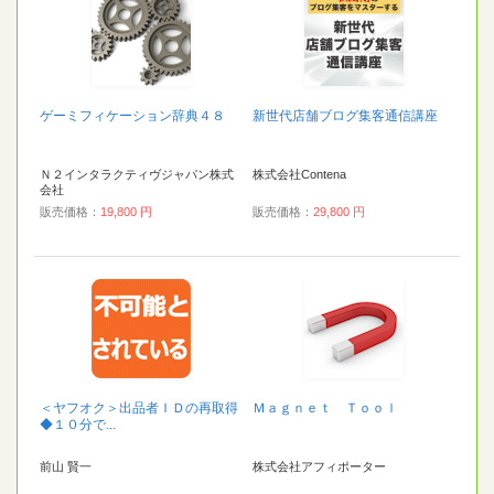
ゲーミフィケーション辞典４８
新世代店舗ブログ集客通信講座
Ｎ２インタラクティヴジャパン株式
株式会社Contena
会社
販売価格：
19,800 円
販売価格：
29,800 円
＜ヤフオク＞出品者ＩＤの再取得
Ｍａｇｎｅｔ Ｔｏｏｌ
◆１０分で...
前山 賢一
株式会社アフィポーター