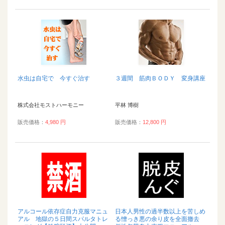
水虫は自宅で 今すぐ治す
３週間 筋肉ＢＯＤＹ 変身講座
株式会社モストハーモニー
平林 博樹
販売価格：
4,980 円
販売価格：
12,800 円
アルコール依存症自力克服マニュ
日本人男性の過半数以上を苦しめ
アル 地獄の５日間スパルタトレ
る憎っき悪の余り皮を全面撤去