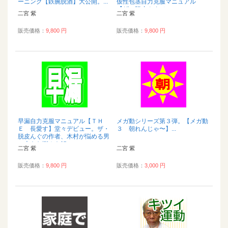
ーニング【鉄腕脱酒】大公開。...
仮性包茎自力克服マニュアル
【ザ・脱皮んぐ（...
二宮 紫
二宮 紫
販売価格：
9,800 円
販売価格：
9,800 円
早漏自力克服マニュアル【ＴＨ
メガ動シリーズ第３弾。【メガ動
Ｅ 長愛す】堂々デビュー。ザ・
３ 朝れんじゃ〜】...
脱皮んぐの作者、木村が悩める男
の大きな悩みを解...
二宮 紫
二宮 紫
販売価格：
9,800 円
販売価格：
3,000 円