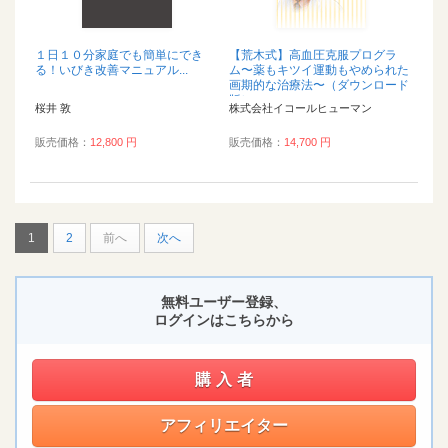
１日１０分家庭でも簡単にでき
【荒木式】高血圧克服プログラ
る！いびき改善マニュアル...
ム〜薬もキツイ運動もやめられた
画期的な治療法〜（ダウンロード
版）...
桜井 敦
株式会社イコールヒューマン
販売価格：
12,800 円
販売価格：
14,700 円
1
2
前へ
次へ
無料ユーザー登録、
ログインはこちらから
購入者
アフィリエイター