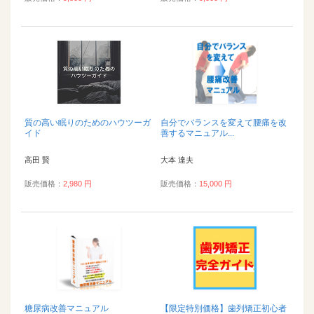
質の高い眠りのためのハウツーガ
自分でバランスを変えて腰痛を改
イド
善するマニュアル...
高田 賢
大本 達夫
販売価格：
2,980 円
販売価格：
15,000 円
糖尿病改善マニュアル
【限定特別価格】歯列矯正初心者