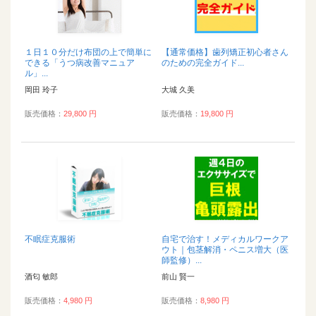
１日１０分だけ布団の上で簡単に
【通常価格】歯列矯正初心者さん
できる「うつ病改善マニュア
のための完全ガイド...
ル」...
岡田 玲子
大城 久美
販売価格：
29,800 円
販売価格：
19,800 円
不眠症克服術
自宅で治す！メディカルワークア
ウト｜包茎解消・ペニス増大（医
師監修）...
酒匂 敏郎
前山 賢一
販売価格：
4,980 円
販売価格：
8,980 円