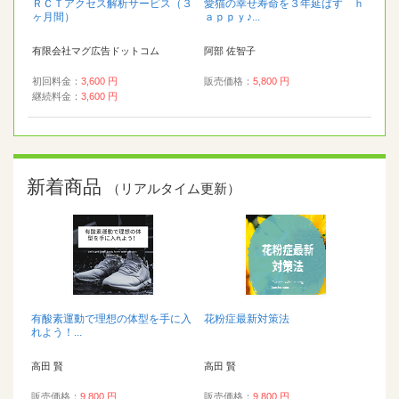
ＲＣＴアクセス解析サービス（３
愛猫の幸せ寿命を３年延ばす ｈ
ヶ月間）
ａｐｐｙ♪...
有限会社マグ広告ドットコム
阿部 佐智子
初回料金：
3,600 円
販売価格：
5,800 円
継続料金：
3,600 円
新着商品
（リアルタイム更新）
有酸素運動で理想の体型を手に入
花粉症最新対策法
れよう！...
高田 賢
高田 賢
販売価格：
9,800 円
販売価格：
9,800 円