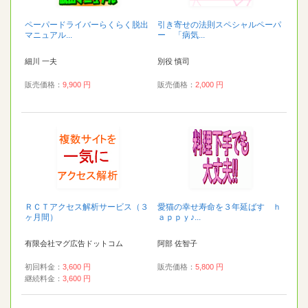
ペーパードライバーらくらく脱出
引き寄せの法則スペシャルペーパ
マニュアル...
ー 「病気...
細川 一夫
別役 慎司
販売価格：
9,900 円
販売価格：
2,000 円
ＲＣＴアクセス解析サービス（３
愛猫の幸せ寿命を３年延ばす ｈ
ヶ月間）
ａｐｐｙ♪...
有限会社マグ広告ドットコム
阿部 佐智子
初回料金：
3,600 円
販売価格：
5,800 円
継続料金：
3,600 円