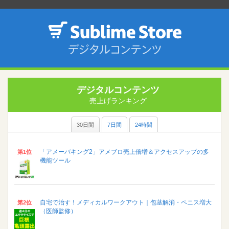
デジタルコンテンツ
売上げランキング
30日間
7日間
24時間
「アメーバキング2」アメブロ売上倍増＆アクセスアップの多
第1位
機能ツール
自宅で治す！メディカルワークアウト｜包茎解消・ペニス増大
第2位
（医師監修）