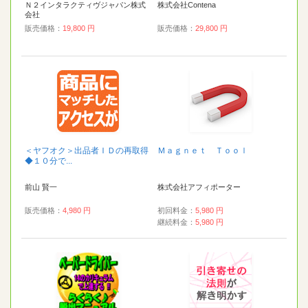
Ｎ２インタラクティヴジャパン株式
株式会社Contena
会社
販売価格：
19,800 円
販売価格：
29,800 円
＜ヤフオク＞出品者ＩＤの再取得
Ｍａｇｎｅｔ Ｔｏｏｌ
◆１０分で...
前山 賢一
株式会社アフィポーター
販売価格：
4,980 円
初回料金：
5,980 円
継続料金：
5,980 円