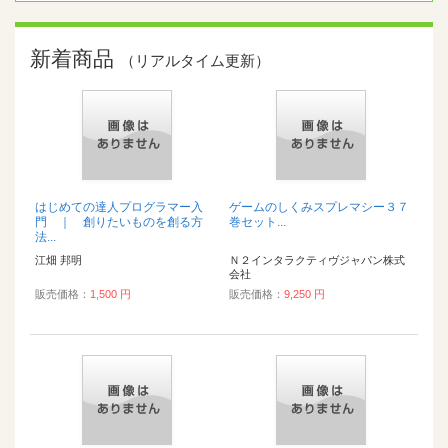
新着商品
（リアルタイム更新）
はじめての達人プログラマー入
ゲームのしくみスプレマシー３７
門 ｜ 創りたいものを創る方
巻セット...
法...
江畑 邦明
Ｎ２インタラクティヴジャパン株式
会社
販売価格：
1,500 円
販売価格：
9,250 円