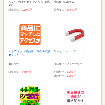
Ｎ２インタラクティヴジャパン株式
株式会社Contena
会社
販売価格：
19,800 円
販売価格：
29,800 円
＜ヤフオク＞出品者ＩＤの再取得
Ｍａｇｎｅｔ Ｔｏｏｌ
◆１０分で...
前山 賢一
株式会社アフィポーター
販売価格：
4,980 円
初回料金：
5,980 円
継続料金：
5,980 円