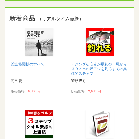
新着商品
（リアルタイム更新）
総合格闘技のすべて
アジング初心者が最初の一尾から
３０ｃｍの尺アジを釣るまでの具
体的ステップ...
高田 賢
道野 隆司
販売価格：
9,800 円
販売価格：
2,980 円