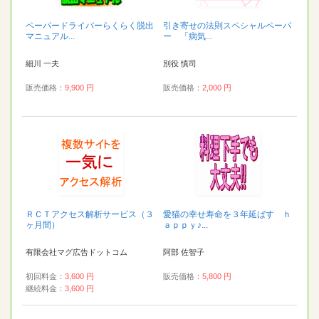
ペーパードライバーらくらく脱出
引き寄せの法則スペシャルペーパ
マニュアル...
ー 「病気...
細川 一夫
別役 慎司
販売価格：
9,900 円
販売価格：
2,000 円
ＲＣＴアクセス解析サービス（３
愛猫の幸せ寿命を３年延ばす ｈ
ヶ月間）
ａｐｐｙ♪...
有限会社マグ広告ドットコム
阿部 佐智子
初回料金：
3,600 円
販売価格：
5,800 円
継続料金：
3,600 円