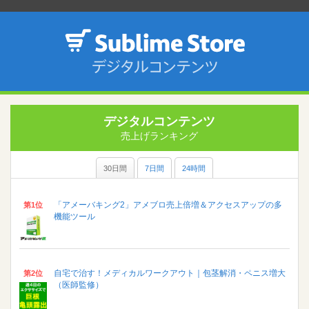
デジタルコンテンツ
売上げランキング
30日間
7日間
24時間
「アメーバキング2」アメブロ売上倍増＆アクセスアップの多
第1位
機能ツール
自宅で治す！メディカルワークアウト｜包茎解消・ペニス増大
第2位
（医師監修）