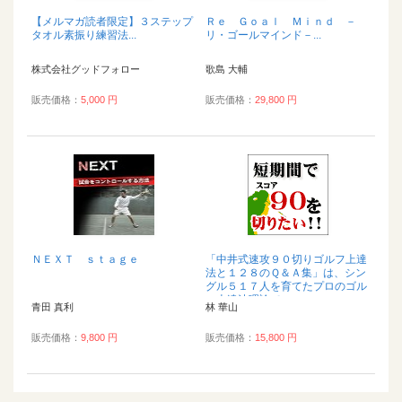
【メルマガ読者限定】３ステップ
Ｒｅ Ｇｏａｌ Ｍｉｎｄ －
タオル素振り練習法...
リ・ゴールマインド－...
株式会社グッドフォロー
歌島 大輔
販売価格：
5,000 円
販売価格：
29,800 円
ＮＥＸＴ ｓｔａｇｅ
「中井式速攻９０切りゴルフ上達
法と１２８のＱ＆Ａ集」は、シン
グル５１７人を育てたプロのゴル
フ上達法理論で...
青田 真利
林 華山
販売価格：
9,800 円
販売価格：
15,800 円