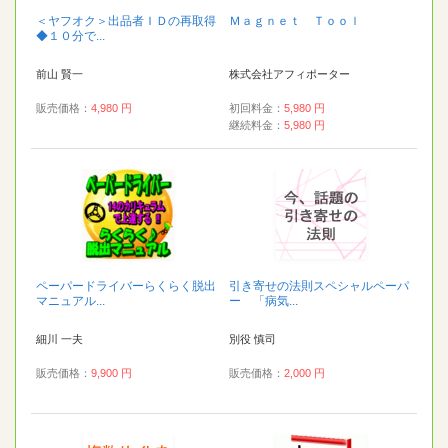
＜ヤフオク＞出品者ＩＤの再取得
Ｍａｇｎｅｔ Ｔｏｏｌ
◆１０分で...
前山 賢一
株式会社アフィポーター
販売価格：
4,980 円
初回料金：
5,980 円
継続料金：
5,980 円
ペーパードライバーらくらく脱出
引き寄せの法則スペシャルペーパ
マニュアル...
ー 「病気...
細川 一夫
別役 慎司
販売価格：
9,900 円
販売価格：
2,000 円