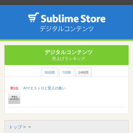
デジタルコンテンツ
売上げランキング
30日間
7日間
24時間
AIマエストロと賢人の集い
第1位
トップ
>
>