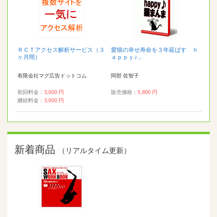
ＲＣＴアクセス解析サービス（３
愛猫の幸せ寿命を３年延ばす ｈ
ヶ月間）
ａｐｐｙ♪...
有限会社マグ広告ドットコム
阿部 佐智子
初回料金：
3,600 円
販売価格：
5,800 円
継続料金：
3,600 円
新着商品
（リアルタイム更新）